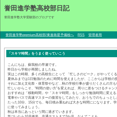
誉田進学塾高校部日記
誉田進学塾大学受験部のブログです
誉田進学塾premium高校部/東進衛星予備校へ
RSS
管理者用
「スキマ時間」をうまく使っていこう
こんにちは、蘇我校の早瀬です。
昨日から学校が再開しましたね。
実はこの時期、多くの高校生にとって 「忙しさのピーク」がやってく
夏休みまでは1日勉強のために時間を使えましたが、ここからは学校の
それに加え文化祭・体育祭やなど…秋の学校行事が盛りだくさんの方も
忙しいからこそ、“時間の使い方”を変えれば、周りに差をつけるチャン
おすすめは「移動時間」や「スキマ時間」をしっかり勉強時間に変える
電車やバスで高速マスターの復習をしてみたり、おうちでのちょっとし
たった10分、15分でも、毎日積み重ねれば大きな時間にになります。
に使ってみましょう。
秋は本当にあっという間に過ぎていきます。
気づいたら10月後半、共通テストまで3か月…なんてことも。