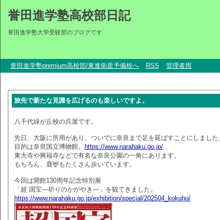
誉田進学塾高校部日記
誉田進学塾大学受験部のブログです
誉田進学塾premium高校部/東進衛星予備校へ
RSS
管理者用
旅先で新たな見識を広げるのも楽しいですよ。
八千代緑が丘校の呉屋です。
先日、大阪に所用があり、ついでに奈良まで足を延ばすことにしました
目的は奈良国立博物館。
https://www.narahaku.go.jp/
東大寺や興福寺などで有名な奈良公園の一角にあります。
もちろん、鹿🦌もたくさん歩いています。
今回は開館130周年記念特別展
「超 国宝―祈りのかがやき―」を観てきました。
https://www.narahaku.go.jp/exhibition/special/202504_kokuho/