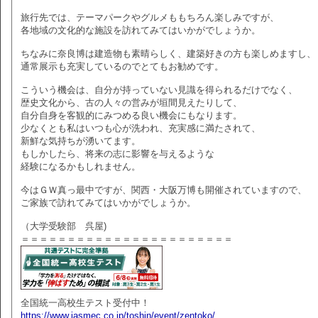
旅行先では、テーマパークやグルメももちろん楽しみですが、
各地域の文化的な施設を訪れてみてはいかがでしょうか。
ちなみに奈良博は建造物も素晴らしく、建築好きの方も楽しめますし、
通常展示も充実しているのでとてもお勧めです。
こういう機会は、自分が持っていない見識を得られるだけでなく、
歴史文化から、古の人々の営みが垣間見えたりして、
自分自身を客観的にみつめる良い機会にもなります。
少なくとも私はいつも心が洗われ、充実感に満たされて、
新鮮な気持ちが湧いてます。
もしかしたら、将来の志に影響を与えるような
経験になるかもしれません。
今はＧＷ真っ最中ですが、関西・大阪万博も開催されていますので、
ご家族で訪れてみてはいかがでしょうか。
（大学受験部 呉屋)
＝＝＝＝＝＝＝＝＝＝＝＝＝＝＝＝＝＝＝＝＝＝＝
全国統一高校生テスト受付中！
https://www.jasmec.co.jp/toshin/event/zentoko/