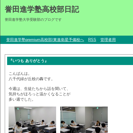
誉田進学塾高校部日記
誉田進学塾大学受験部のブログです
誉田進学塾premium高校部/東進衛星予備校へ
RSS
管理者用
『いつも ありがとう』
こんばんは。
八千代緑が丘校の轟です。
今週は、生徒たちから話を聞いて、
気持ちがほろっと温かくなることが
多い週でした。