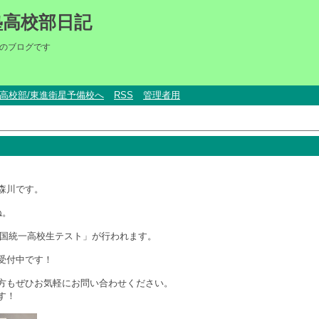
塾高校部日記
のブログです
um高校部/東進衛星予備校へ
RSS
管理者用
森川です。
ね。
「全国統一高校生テスト」が行われます。
受付中です！
方もぜひお気軽にお問い合わせください。
す！