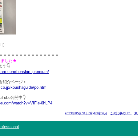
川）
＝＝＝＝＝＝＝＝＝＝＝＝＝＝＝
じめました★
す👇
agram.com/honshin_premium/
舎紹介ページ＞
.co.jp/koushaguide/po.htm
Tube公開中👇
ube.com/watch?v=VIFie-0hLP4
2023年05月31日(水)18時56分
この記事のURL
東
ofessional