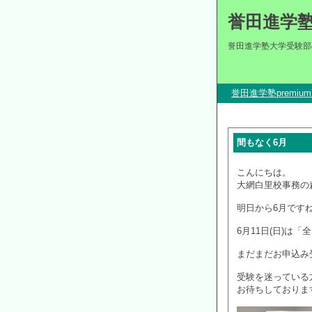
誉田進学
誉田進学塾大学受験部
誉田進学塾premi
間もなく6月
こんにちは。
大網白里校事務の
明日から6月です
6月11日(日)は
まだまだお申込み
受験を迷っている
お待ちしておりま