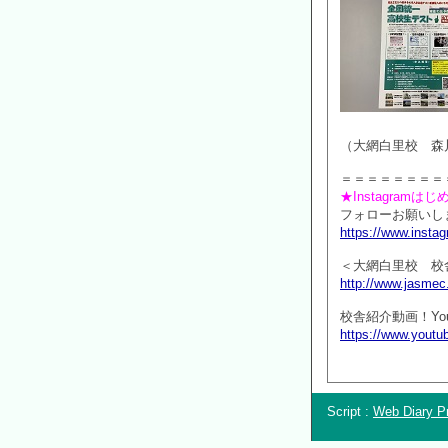
（大網白里校 森
＝＝＝＝＝＝＝＝
★Instagramは
フォローお願いしま
https://www.inst
＜大網白里校 校
http://www.jasmec
校舎紹介動画！You
https://www.yout
Script :
Web Diary Pr