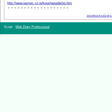
http://www.jasmec.co.jp/koushaguide/pg.htm
＝＝＝＝＝＝＝＝＝＝＝＝＝＝＝＝＝＝＝
2023年04月19日(水)
Script :
Web Diary Professional