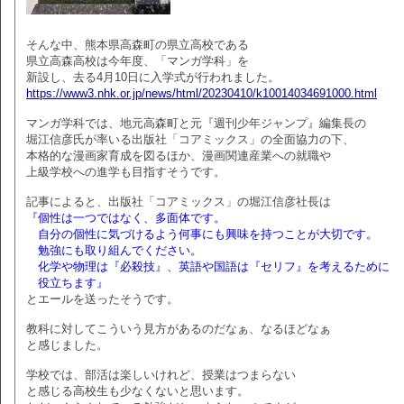
そんな中、熊本県高森町の県立高校である
県立高森高校は今年度、「マンガ学科」を
新設し、去る4月10日に入学式が行われました。
https://www3.nhk.or.jp/news/html/20230410/k10014034691000.html
マンガ学科では、地元高森町と元『週刊少年ジャンプ』編集長の
堀江信彦氏が率いる出版社「コアミックス」の全面協力の下、
本格的な漫画家育成を図るほか、漫画関連産業への就職や
上級学校への進学も目指すそうです。
記事によると、出版社「コアミックス」の堀江信彦社長は
『個性は一つではなく、多面体です。
自分の個性に気づけるよう何事にも興味を持つことが大切です。
勉強にも取り組んでください。
化学や物理は『必殺技』、英語や国語は『セリフ』を考えるために
役立ちます』
とエールを送ったそうです。
教科に対してこういう見方があるのだなぁ、なるほどなぁ
と感じました。
学校では、部活は楽しいけれど、授業はつまらない
と感じる高校生も少なくないと思います。