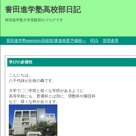
誉田進学塾高校部日記
誉田進学塾大学受験部のブログです
誉田進学塾premium高校部/東進衛星予備校へ
RSS
管理者用
学びの多様性
こんにちは。
八千代緑が丘校の轟です。
大学で〇〇学部と様々な学部があるように
高等学校にも、普通科とは別に、理数科や園芸科
など、様々な科があります。