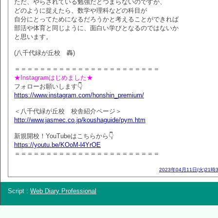
ただ、やらされている勉強だとつまらないのですが、
どのように捉えたら、数学や理科などの科目が
自分にとってためになるだろうかと考えることができれば
部活や体育と同じように、面白い学びとなるのではないか
と思います。
(八千代緑が丘校 轟)
＝＝＝＝＝＝＝＝＝＝＝＝＝＝＝＝＝＝＝＝＝＝＝
★Instagramはじめました★
フォローお願いします👇
https://www.instagram.com/honshin_premium/
＜八千代緑が丘校 校舎紹介ページ＞
http://www.jasmec.co.jp/koushaguide/pym.htm
新規開校！YouTubeはこちらから👇
https://youtu.be/KOoM-l4YrOE
＝＝＝＝＝＝＝＝＝＝＝＝＝＝＝＝＝＝＝＝＝＝＝
2023年04月11日(火)21時
Script :
Web Diary Professional