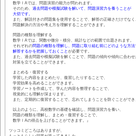
数学ⅠAでは、問題演習の能力が問われます。
そのため、
過去問題や模擬試験を解いて、問題演習力を養うことが
大切です。
また、解説付きの問題集を使用することで、解答の正確さだけでなく
問題解決の方法や考え方を理解することができます。
問題の種類を理解する
数学ⅠAでは、関数や微分・積分、統計などの範囲で出題されます。
それぞれの
問題の種類を理解し、問題に取り組む前にどのような方法
解答するかを把握しておくこと
が必要です。
また、過去問題や模擬試験を解くことで、問題の傾向や傾向に合わせ
対策を立てることができます。
まとめる・復習する
学習した内容をまとめたり、復習したりすることで、
学習効果を高めることができます。
学習ノートを作成して、学んだ内容を整理することで、
視覚的にも理解が深まります。
また、定期的に復習することで、忘れてしまうことを防ぐことができ
以上のように、高校数学の基礎を確認し、問題演習力を養い、
問題の種類を理解し、まとめ・復習することで、
数学ⅠAの得点を上げることができます。』
ツッコミどころはありますが、
もっともらしい回答が返ってきました。