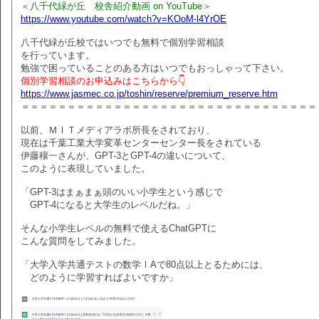
＜八千代緑が丘 校舎紹介動画 on YouTube＞
https://www.youtube.com/watch?v=KOoM-l4YrOE
八千代緑が丘校ではいつでも無料で個別学習相談
を行っています。
勉強で困っていることのある方はいつでもおっしゃって下さい。
個別学習相談のお申込みはこちらから👇
https://www.jasmec.co.jp/toshin/reserve/premium_reserve.htm
＝＝＝＝＝＝＝＝＝＝＝＝＝＝＝＝＝＝＝＝＝＝＝＝＝＝＝＝＝＝＝＝
以前、ＭＩＴメディアラボ所長をされており、
現在は千葉工業大学変革センターセンター長をされている
伊藤穰一さんが、GPT-3とGPT-4の違いについて、
このように表現していました。
「GPT-3はまぁまぁ頭のいい小学生という感じで
GPT-4になると大学生のレベルだね。」
そんな小学生レベルの無料で使えるChatGPTに
こんな質問をしてみました。
「大学入学共通テストの数学ⅠAで80点以上とるためには、
どのように学習すればよいですか」