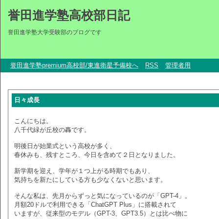
誉田進学塾高校部日記
誉田進学塾大学受験部のブログです
誉田進学塾premium高校部/東進衛星予備校へ
RSS
管理者用
日々成長
こんにちは。
八千代緑が丘校の轟です。
明後日が始業式という高校が多く、
春休みも、残すところ、今日を含めて２日となりました。
新学期を迎え、学年が１つ上がる時期でもあり、
気持ちを新たにしている方も少なくないと思います。
そんな私は、先月からずっと気になっているのが「GPT-4」。
月額20ドルで利用できる「ChatGPT Plus」に搭載されて
いますが、従来型のモデル（GPT-3、GPT3.5）とは比べ物に