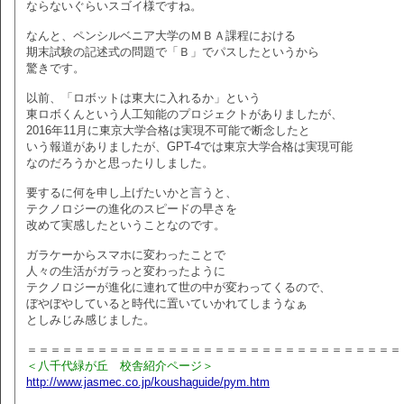
ならないぐらいスゴイ様ですね。
なんと、ペンシルベニア大学のＭＢＡ課程における
期末試験の記述式の問題で「Ｂ」でパスしたというから
驚きです。
以前、「ロボットは東大に入れるか」という
東ロボくんという人工知能のプロジェクトがありましたが、
2016年11月に東京大学合格は実現不可能で断念したと
いう報道がありましたが、GPT-4では東京大学合格は実現可能
なのだろうかと思ったりしました。
要するに何を申し上げたいかと言うと、
テクノロジーの進化のスピードの早さを
改めて実感したということなのです。
ガラケーからスマホに変わったことで
人々の生活がガラっと変わったように
テクノロジーが進化に連れて世の中が変わってくるので、
ぼやぼやしていると時代に置いていかれてしまうなぁ
としみじみ感じました。
＝＝＝＝＝＝＝＝＝＝＝＝＝＝＝＝＝＝＝＝＝＝＝＝＝＝＝＝＝＝＝＝
＜八千代緑が丘 校舎紹介ページ＞
http://www.jasmec.co.jp/koushaguide/pym.htm