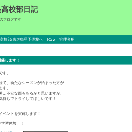
塾高校部日記
のブログです
um高校部/東進衛星予備校へ
RSS
管理者用
開催します！
です。
経て、新たなシーズンが始まった方が
ます。
習…不安な面もあるかと思いますが、
気持ちでトライしてほしいです！
！
イベントを実施します！
×学習体験」！