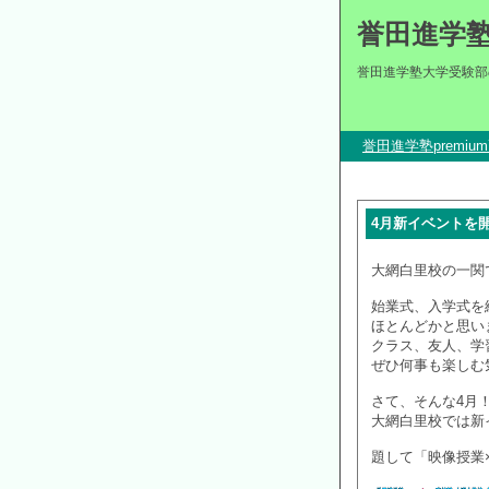
誉田進学
誉田進学塾大学受験部
誉田進学塾premi
4月新イベントを
大網白里校の一関
始業式、入学式を
ほとんどかと思い
クラス、友人、学
ぜひ何事も楽しむ
さて、そんな4月
大網白里校では新
題して「映像授業