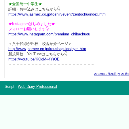
★全国統一中学生★
詳細・お申込みはこちらから👇
https://www.jasmec.co.jp/toshin/event/zentochu/index.htm
★Instagramはじめました★
フォローお願いします👇
https://www.instagram.com/premium_chibachuou
＜八千代緑が丘校 校舎紹介ページ＞
http://www.jasmec.co.jp/koushaguide/pym.htm
新規開校！YouTubeはこちらから👇
https://youtu.be/KOoM-l4YrOE
＝＝＝＝＝＝＝＝＝＝＝＝＝＝＝＝＝＝＝＝＝＝＝
2022年10月26日(水)21時
Script :
Web Diary Professional