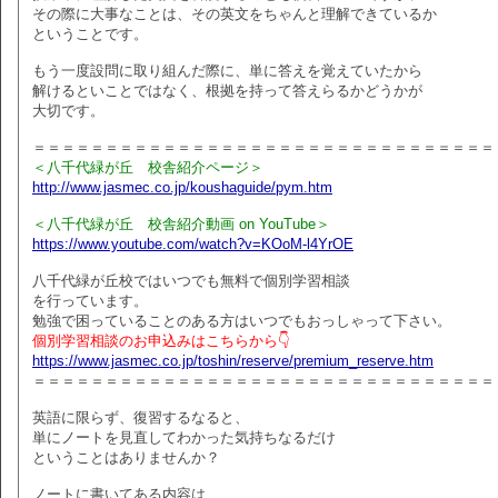
その際に大事なことは、その英文をちゃんと理解できているか
ということです。
もう一度設問に取り組んだ際に、単に答えを覚えていたから
解けるといことではなく、根拠を持って答えらるかどうかが
大切です。
＝＝＝＝＝＝＝＝＝＝＝＝＝＝＝＝＝＝＝＝＝＝＝＝＝＝＝＝＝＝＝＝
＜八千代緑が丘 校舎紹介ページ＞
http://www.jasmec.co.jp/koushaguide/pym.htm
＜八千代緑が丘 校舎紹介動画 on YouTube＞
https://www.youtube.com/watch?v=KOoM-l4YrOE
八千代緑が丘校ではいつでも無料で個別学習相談
を行っています。
勉強で困っていることのある方はいつでもおっしゃって下さい。
個別学習相談のお申込みはこちらから👇
https://www.jasmec.co.jp/toshin/reserve/premium_reserve.htm
＝＝＝＝＝＝＝＝＝＝＝＝＝＝＝＝＝＝＝＝＝＝＝＝＝＝＝＝＝＝＝＝
英語に限らず、復習するなると、
単にノートを見直してわかった気持ちなるだけ
ということはありませんか？
ノートに書いてある内容は、