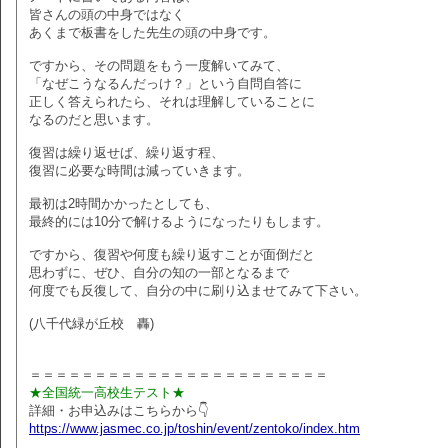
皆さんの頭の中身ではなく
あくまで板書をした先生の頭の中身です。
ですから、その問題をもう一度解いてみて、
「なぜこうなるんだっけ？」という自問自答に
正しく答えられたら、それは理解していることに
なるのだと思います。
復習は繰り返せば、繰り返す程、
復習に必要な時間は減っていきます。
最初は2時間かかったとしても、
最終的には10分で解けるようになったりもします。
ですから、復習や何度も繰り返すことが面倒だと
思わずに、ぜひ、自分の知の一部となるまで
何度でも反復して、自分の中に刷り込ませてみて下さい。
(八千代緑が丘校 轟)
＝＝＝＝＝＝＝＝＝＝＝＝＝＝＝＝＝＝＝＝＝＝＝
★全国統一高校生テスト★
詳細・お申込みはこちらから👇
https://www.jasmec.co.jp/toshin/event/zentoko/index.htm