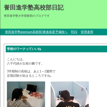
誉田進学塾高校部日記
誉田進学塾大学受験部のブログです
誉田進学塾premium高校部/東進衛星予備校へ
RSS
管理者用
学校のワークっていいね
こんにちは。
八千代緑が丘校の轟です。
3学期制の高校は、あと1～2週間で
定期試験が始まるところですね。