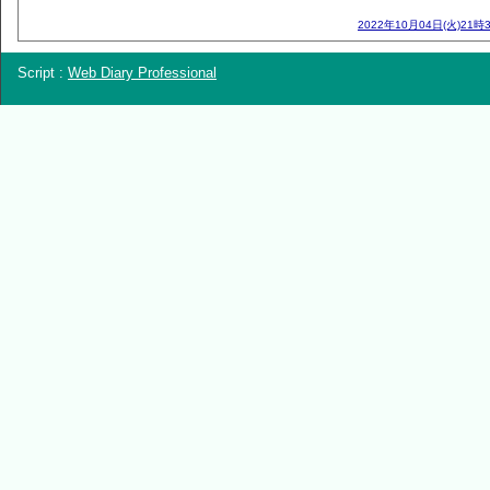
2022年10月04日(火)21時
Script :
Web Diary Professional