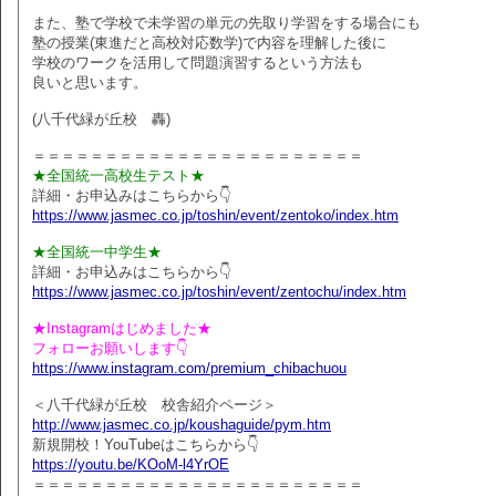
また、塾で学校で未学習の単元の先取り学習をする場合にも
塾の授業(東進だと高校対応数学)で内容を理解した後に
学校のワークを活用して問題演習するという方法も
良いと思います。
(八千代緑が丘校 轟)
＝＝＝＝＝＝＝＝＝＝＝＝＝＝＝＝＝＝＝＝＝＝＝
★全国統一高校生テスト★
詳細・お申込みはこちらから👇
https://www.jasmec.co.jp/toshin/event/zentoko/index.htm
★全国統一中学生★
詳細・お申込みはこちらから👇
https://www.jasmec.co.jp/toshin/event/zentochu/index.htm
★Instagramはじめました★
フォローお願いします👇
https://www.instagram.com/premium_chibachuou
＜八千代緑が丘校 校舎紹介ページ＞
http://www.jasmec.co.jp/koushaguide/pym.htm
新規開校！YouTubeはこちらから👇
https://youtu.be/KOoM-l4YrOE
＝＝＝＝＝＝＝＝＝＝＝＝＝＝＝＝＝＝＝＝＝＝＝