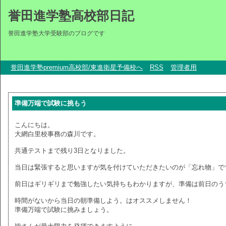
誉田進学塾高校部日記
誉田進学塾大学受験部のブログです
誉田進学塾premium高校部/東進衛星予備校へ
RSS
管理者用
準備万端で試験に挑もう
こんにちは。
大網白里校事務の森川です。
共通テストまで残り3日となりました。
当日は緊張すると思いますが気を付けていただきたいのが「忘れ物」で
前日はギリギリまで勉強したい気持ちもわかりますが、準備は前日のう
時間がないから当日の朝準備しよう。はオススメしません！
準備万端で試験に挑みましょう。