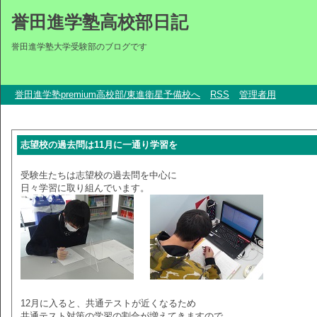
誉田進学塾高校部日記
誉田進学塾大学受験部のブログです
誉田進学塾premium高校部/東進衛星予備校へ
RSS
管理者用
志望校の過去問は11月に一通り学習を
受験生たちは志望校の過去問を中心に
日々学習に取り組んでいます。
12月に入ると、共通テストが近くなるため
共通テスト対策の学習の割合が増えてきますので