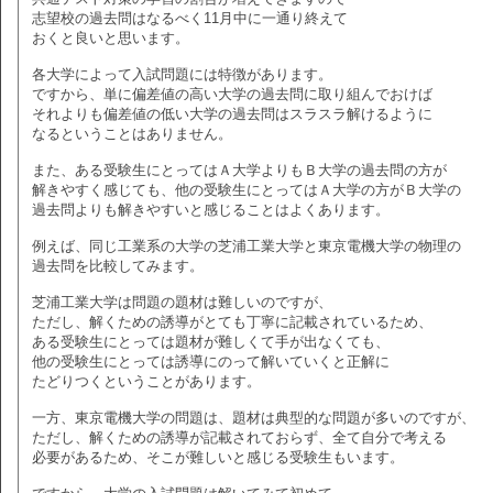
志望校の過去問はなるべく11月中に一通り終えて
おくと良いと思います。
各大学によって入試問題には特徴があります。
ですから、単に偏差値の高い大学の過去問に取り組んでおけば
それよりも偏差値の低い大学の過去問はスラスラ解けるように
なるということはありません。
また、ある受験生にとってはＡ大学よりもＢ大学の過去問の方が
解きやすく感じても、他の受験生にとってはＡ大学の方がＢ大学の
過去問よりも解きやすいと感じることはよくあります。
例えば、同じ工業系の大学の芝浦工業大学と東京電機大学の物理の
過去問を比較してみます。
芝浦工業大学は問題の題材は難しいのですが、
ただし、解くための誘導がとても丁寧に記載されているため、
ある受験生にとっては題材が難しくて手が出なくても、
他の受験生にとっては誘導にのって解いていくと正解に
たどりつくということがあります。
一方、東京電機大学の問題は、題材は典型的な問題が多いのですが、
ただし、解くための誘導が記載されておらず、全て自分で考える
必要があるため、そこが難しいと感じる受験生もいます。