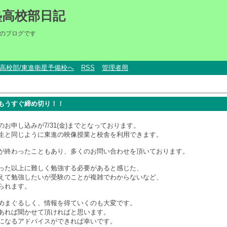
塾高校部日記
のブログです
um高校部/東進衛星予備校へ
RSS
管理者用
もうすぐ締め切り！！
お申し込みが7/31(金)までとなっております。
生と同じように東進の映像授業と校舎を利用できます。
が終わったこともあり、多くのお問い合わせを頂いております。
った以上に難しく勉強する必要があると感じた、
えて勉強したいが受験のことが複雑でわからないなど、
られます。
めまぐるしく、情報を得ていくのも大変です。
あれば聞かせて頂ければと思います。
になるアドバイスができれば幸いです。