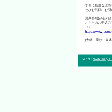
学習に最適な環境
ぜひお気軽にお問
夏期特別招待講習 
こちらのお申込み
↓↓↓
https://www.jasme
(大網白里校 泉水
Script :
Web Diary Pr