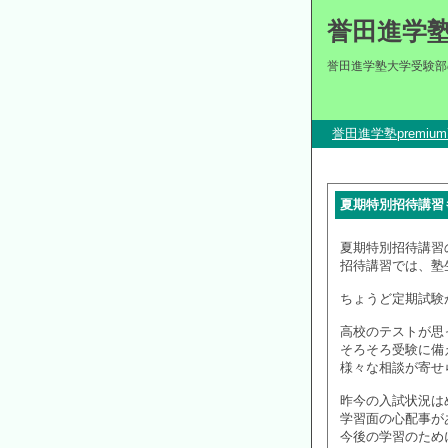
誉田進学
誉田進学塾大学受験部
誉田進学塾premi
夏期特別招待講習
夏期特別招待講習の
招待講習では、塾
ちょうど定期試験
高校のテストが思
そろそろ受験に備
様々な相談が寄せ
昨今の入試状況は
学習面の心配事が
今後の学習のため