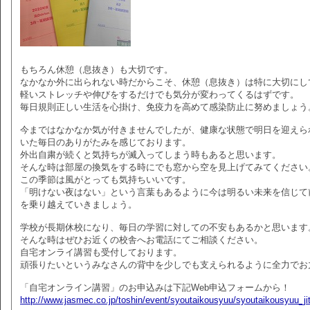
もちろん休憩（息抜き）も大切です。
なかなか外に出られない時だからこそ、休憩（息抜き）は特に大切にし
軽いストレッチや伸びをするだけでも気分が変わってくるはずです。
毎日規則正しい生活を心掛け、免疫力を高めて感染防止に努めましょう
今まではなかなか気が付きませんでしたが、健康な状態で明日を迎えら
いた毎日のありがたみを感じております。
外出自粛が続くと気持ちが滅入ってしまう時もあると思います。
そんな時は部屋の換気をする時にでも窓から空を見上げてみてください
この季節は風がとっても気持ちいいです。
「明けない夜はない」という言葉もあるように今は明るい未来を信じて
を乗り越えていきましょう。
学校が長期休校になり、毎日の学習に対しての不安もあるかと思います
そんな時はぜひお近くの校舎へお電話にてご相談ください。
自宅オンライ講習も受付しております。
頑張りたいというみなさんの背中を少しでも支えられるように全力でお
「自宅オンライン講習」のお申込みは下記Web申込フォームから！
http://www.jasmec.co.jp/toshin/event/syoutaikousyuu/syoutaikousyuu_j