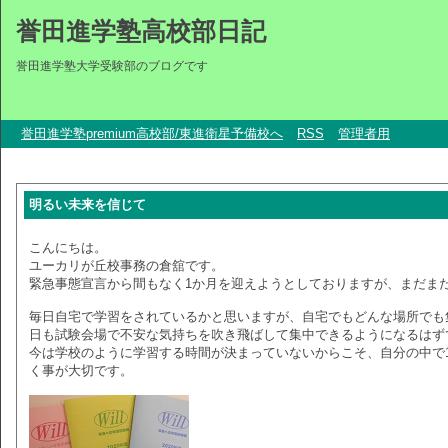
誉田進学塾高校部日記
誉田進学塾大学受験部のブログです
誉田進学塾premium高校部/東進衛星予備校へ
RSS
管理者用
明るい未来を信じて
こんにちは。
ユーカリが丘校事務の倉舘です。
緊急事態宣言から間もなく1か月を迎えようとしておりますが、まだま
毎日自宅で学習をされているかと思いますが、自宅でもどんな場所でも
日も試験会場で不安な気持ちを吹き飛ばして集中できるようになるはず
今は学校のように学習する時間が決まっていないからこそ、自分の中で
く事が大切です。