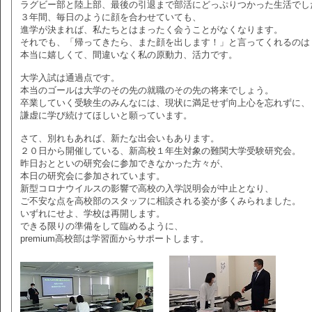
ラグビー部と陸上部、最後の引退まで部活にどっぷりつかった生活でし
３年間、毎日のように顔を合わせていても、
進学が決まれば、私たちとはまったく会うことがなくなります。
それでも、「帰ってきたら、また顔を出します！」と言ってくれるのは
本当に嬉しくて、間違いなく私の原動力、活力です。
大学入試は通過点です。
本当のゴールは大学のその先の就職のその先の将来でしょう。
卒業していく受験生のみんなには、現状に満足せず向上心を忘れずに、
謙虚に学び続けてほしいと願っています。
さて、別れもあれば、新たな出会いもあります。
２０日から開催している、新高校１年生対象の難関大学受験研究会。
昨日おとといの研究会に参加できなかった方々が、
本日の研究会に参加されています。
新型コロナウイルスの影響で高校の入学説明会が中止となり、
ご不安な点を高校部のスタッフに相談される姿が多くみられました。
いずれにせよ、学校は再開します。
できる限りの準備をして臨めるように、
premium高校部は学習面からサポートします。