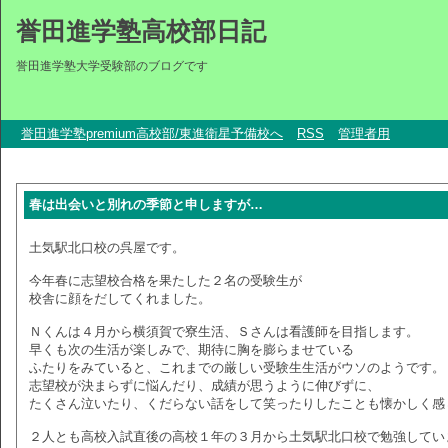
誉田進学塾高校部日記
誉田進学塾大学受験部のブログです
誉田進学塾premium高校部/東進衛星予備校へ
RSS
管理者用
春は出会いと別れの季節と申しますが…
土気駅北口校の呉屋です。
今年春に志望校合格を果たした２名の受験生が
校舎に顔をだしてくれました。
Ｎくんは４月から横須賀で寮生活、Ｓさんは看護師を目指します。
早くも次の生活が楽しみで、期待に胸を膨らませている
ふたりをみていると、これまでの厳しい受験生生活がウソのようです。
志望校が決まらずに悩んだり、成績が思うように伸びずに、
たくさん泣いたり、くだらない話をして笑ったりしたことも懐かしく感
２人とも高校入試直後の高校１年の３月から土気駅北口校で勉強してい