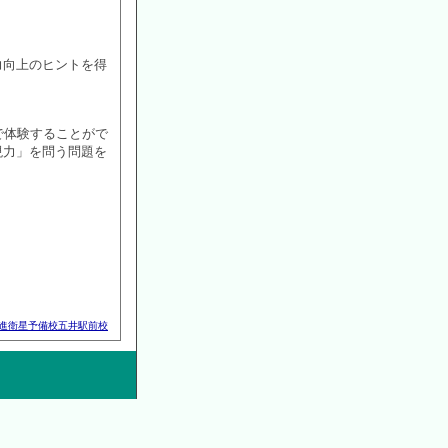
力向上のヒントを得
で体験することがで
現力」を問う問題を
進衛星予備校五井駅前校