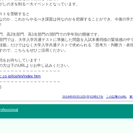
がしのぎを削る一大イベントとなっています。
ストを受験すると
なのか、これからやるべき課題は何なのかを把握することができ、今後の学
！
門、高2生部門、高1生部門の3部門での学年別の開催です。
生部門では、大学入学共通テストに準拠した問題を入試本番同様の緊張感の中
技能」だけではなく大学入学共通テストで求められる「思考力・判断力・表
すので、こちらもぜひご活用ください。
戦をお待ちしています！
の方は下のURLよりお申し込みください。
～～～～～～～～～～～～～～～～
.co.jp/toshin/index.htm
～～～～～～～～～～～～～～～～
)
2019年05月13日(月)22時17分
この記事のURL
東
ofessional