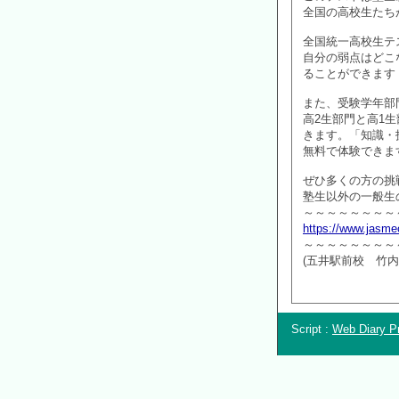
全国の高校生たち
全国統一高校生テ
自分の弱点はどこ
ることができます
また、受験学年部
高2生部門と高1
きます。「知識・
無料で体験できま
ぜひ多くの方の挑
塾生以外の一般生
～～～～～～～～
https://www.jasmec
～～～～～～～～
(五井駅前校 竹内
Script :
Web Diary Pr