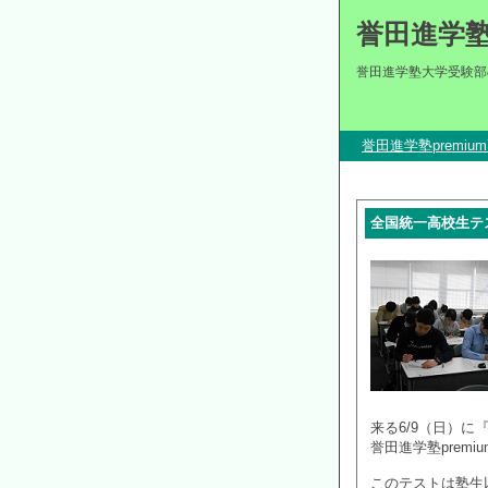
誉田進学
誉田進学塾大学受験部
誉田進学塾premi
全国統一高校生テ
来る6/9（日）
誉田進学塾prem
このテストは塾生