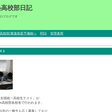
塾高校部日記
のブログです
um高校部/東進衛星予備校へ
RSS
管理者用
スト
に『全国統一高校生テスト』が
ium高校部各校舎で行われます。
以外の一般生も広く募集しており、