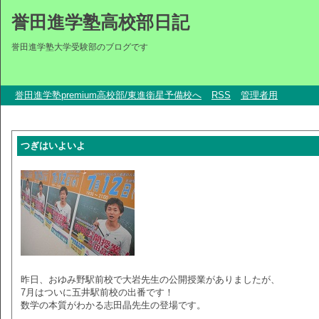
誉田進学塾高校部日記
誉田進学塾大学受験部のブログです
誉田進学塾premium高校部/東進衛星予備校へ
RSS
管理者用
つぎはいよいよ
昨日、おゆみ野駅前校で大岩先生の公開授業がありましたが、
7月はついに五井駅前校の出番です！
数学の本質がわかる志田晶先生の登場です。