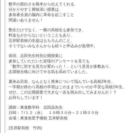
数学の面白さを根本から伝えてくれる、
分かりやすく興味深い授業は、
参加者全員の脳内に革命を起こすこと
間違いありません！
塾生だけでなく、一般の高校生も参加でき、
料金もかからないということもあり、
五井駅前校の生徒はもちろんのこと、
そうでないみなさんからも続々と申込みが急増中。
前回、志田先生特別公開授業に
参加していただいた皆様のアンケートを見ても
「数学に対する見方が変わった！」という意見が多数あり、
志望校合格に向けてやる気を高めていました。
夏休み目前、なんとなく将来について悩んでいる高校2年生、
一学期が終わり高校の学習はこのままでいいのか不安な高校1年生、
ぜひ、この公開授業で大きな一歩を踏み出してみませんか！？
お待ちしています！
講師：東進数学科 志田晶先生
日時：７/１２（水） １９時３０分～２１時００分
会場：東進衛星予備校 五井駅前校
(五井駅前校 竹内)