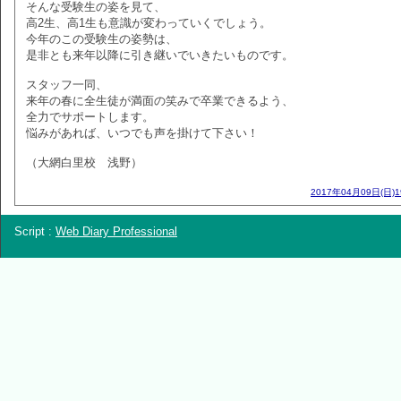
そんな受験生の姿を見て、
高2生、高1生も意識が変わっていくでしょう。
今年のこの受験生の姿勢は、
是非とも来年以降に引き継いでいきたいものです。
スタッフ一同、
来年の春に全生徒が満面の笑みで卒業できるよう、
全力でサポートします。
悩みがあれば、いつでも声を掛けて下さい！
（大網白里校 浅野）
2017年04月09日(日)
Script :
Web Diary Professional