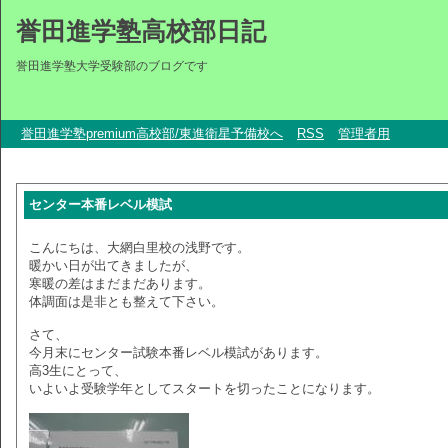
誉田進学塾高校部日記
誉田進学塾大学受験部のブログです
誉田進学塾premium高校部/東進衛星予備校へ
RSS
管理者用
センター本番レベル模試
こんにちは、大網白里校の浅野です。
暖かい日が出てきましたが、
寒暖の差はまだまだあります。
体調面は是非とも整えて下さい。
さて、
今月末にセンター試験本番レベル模試があります。
高3生にとって、
いよいよ受験学年としてスタートを切ったことになります。