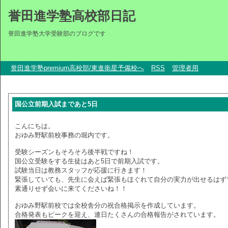
誉田進学塾高校部日記
誉田進学塾大学受験部のブログです
誉田進学塾premium高校部/東進衛星予備校へ
RSS
管理者用
国公立前期入試まであと5日
こんにちは。
おゆみ野駅前校事務の堀内です。
受験シーズンもそろそろ後半戦ですね！
国公立受験をする生徒はあと5日で前期入試です。
試験当日は教務スタッフが応援に行きます！
緊張していても、先生に会えば緊張もほぐれて自分の実力が出せるはず
素通りせず会いに来てくださいね！！
おゆみ野駅前校では全校舎分の祝合格掲示を作成しています。
合格発表もピークを迎え、連日たくさんの合格報告がされています。