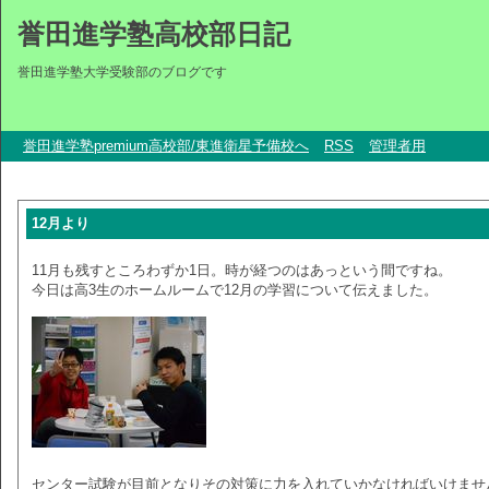
誉田進学塾高校部日記
誉田進学塾大学受験部のブログです
誉田進学塾premium高校部/東進衛星予備校へ
RSS
管理者用
12月より
11月も残すところわずか1日。時が経つのはあっという間ですね。
今日は高3生のホームルームで12月の学習について伝えました。
センター試験が目前となりその対策に力を入れていかなければいけませ