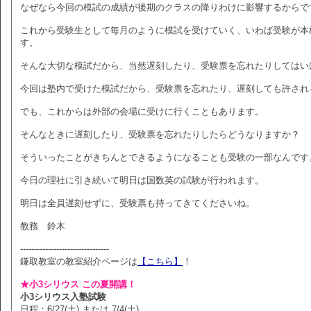
なぜなら今回の模試の成績が後期のクラスの降りわけに影響するからで
これから受験生として毎月のように模試を受けていく、いわば受験が本
す。
そんな大切な模試だから、当然遅刻したり、受験票を忘れたりしてはい
今回は塾内で受けた模試だから、受験票を忘れたり、遅刻しても許され
でも、これからは外部の会場に受けに行くこともあります。
そんなときに遅刻したり、受験票を忘れたりしたらどうなりますか？
そういったことがきちんとできるようになることも受験の一部なんです
今日の理社に引き続いて明日は国数英の試験が行われます。
明日は全員遅刻せずに、受験票も持ってきてくださいね。
教務 鈴木
--------------------------------
鎌取教室の教室紹介ページは
【こちら】
！
★小3シリウス この夏開講！
小3シリウス入塾試験
日程：6/27(土) または 7/4(土)