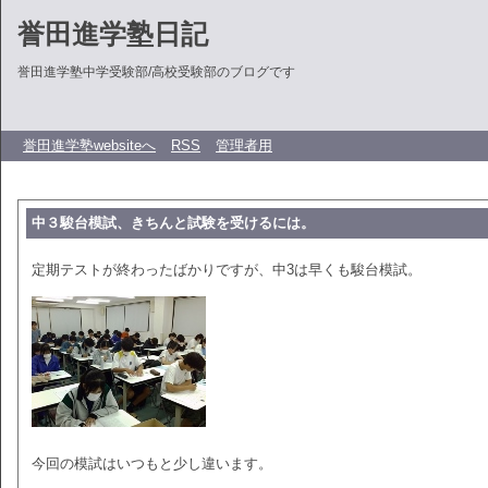
誉田進学塾日記
誉田進学塾中学受験部/高校受験部のブログです
誉田進学塾websiteへ
RSS
管理者用
中３駿台模試、きちんと試験を受けるには。
定期テストが終わったばかりですが、中3は早くも駿台模試。
今回の模試はいつもと少し違います。