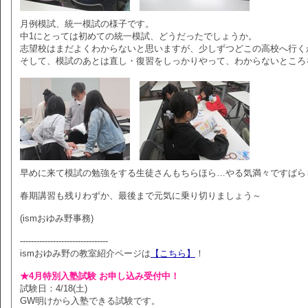
月例模試、統一模試の様子です。
中1にとっては初めての統一模試、どうだったでしょうか。
志望校はまだよくわからないと思いますが、少しずつどこの高校へ行く
そして、模試のあとは直し・復習をしっかりやって、わからないところ
早めに来て模試の勉強をする生徒さんもちらほら…やる気満々ですばら
春期講習も残りわずか、最後まで元気に乗り切りましょう～
(ismおゆみ野事務)
--------------------------------
ismおゆみ野の教室紹介ページは
【こちら】
！
★4月特別入塾試験 お申し込み受付中！
試験日：4/18(土)
GW明けから入塾できる試験です。