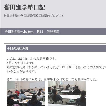
誉田進学塾日記
誉田進学塾中学受験部/高校受験部のブログです
誉田進学塾websiteへ
RSS
管理者用
今日のおゆみ野
こんにちは！ismおゆみ野事務です。
4月になりましたね。
最近はお花見日和が続いていましたが、昨日今日はあいにくの天気でか
いることを祈ります。
さて、今日のおゆみ野は、全学年来る日でとっても賑やかでした。