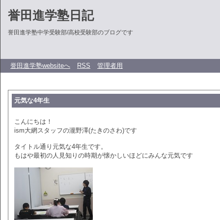
誉田進学塾日記
誉田進学塾中学受験部/高校受験部のブログです
誉田進学塾websiteへ
RSS
管理者用
元気な4年生
こんにちは！
ism大網スタッフの瀧野澤(たきのさわ)です
タイトル通り元気な4年生です。
もはや最初の人見知りの時期が懐かしいほどにみんな元気です