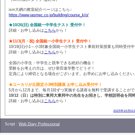
ism大網の教室紹介ページはこちら↓
https://www.jasmec.co.jp/building/course_k/o/
★10/26(日) 全国統一中学生テスト 受付中！
詳細・お申し込みは
こちら
から！
★11/3(月・祝) 全国統一小学生テスト 受付中！
10/19(日)小1～小3対象全国統一小学生テスト事前対策授業も同時受付
詳細・お申し込みは
こちら
から！
全国の小学生・中学生と競争できる絶好の機会！
受験をお考えの方は、ぜひ誉田進学塾でどうぞ！
定員により締切となる場合がございます。お早めにお申し込みください
★ユーカリが丘限定小3特別講座 お申し込み受付中！
5月から12月まで、毎月1回ずつ実施する講座を無料で受講することが
10/12（日）は特別に東邦大東邦中の先生をお招きし、学校説明会を同
詳細・お申し込みは
こちら
から！
2025年10月01
Script :
Web Diary Professional