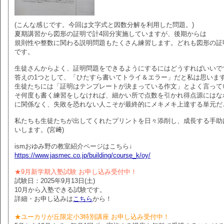
(こんな感じです。今回は文字式と因数分解を利用した問題。)
夏期講習から図形の証明で計4回分実施していますが、後期からは
規則性や整数に関わる説明問題もたくさん練習します。どれも図形の証
です。
生徒さんからよく、証明問題をできるようにするにはどうすればいいで
答えの1つとして、「ひたすら書いてトライ＆エラー」だと私は思いま
生徒たちには「証明はテンプレートが決まっている作文」とよく言って
そ何度も書く練習をしなければ、細かい所で点数を引かれ得点源にはな
に関係なく、失敗を恐れない人こそが最終的にメキメキ上達する単元だ
私たちも生徒たちが出してくれたプリントを日々添削し、成長する手助
いします。(宮﨑)
ismおゆみ野の教室紹介ページはこちら↓
https://www.jasmec.co.jp/building/course_k/oy/
★9月新学期入塾試験 お申し込み受付中！
試験日：2025年9月13日(土)
10月から入塾できる試験です。
詳細・お申し込みは
こちら
から！
★ユーカリが丘限定小3特別講座 お申し込み受付中！