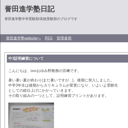
誉田進学塾日記
誉田進学塾中学受験部/高校受験部のブログです
誉田進学塾websiteへ
RSS
管理者用
中3証明練習について
こんにちは、ismおゆみ野教務の宮﨑です。
暑い暑い夏が終わり(まだ暑いですが...)、後期に突入しました。
中学3年生は後期からカリキュラムが変更になり、いよいよ受験生
としての総仕上げにかかっていきます。
その取り組みの一つとして、証明練習プリントがあります。