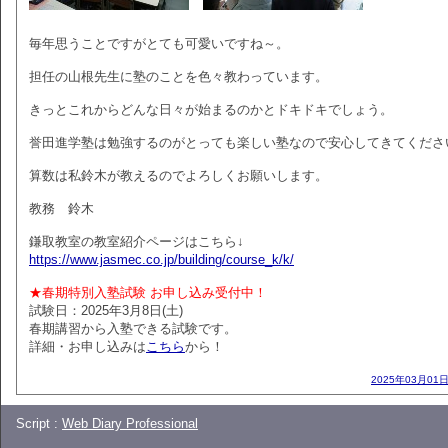
毎年思うことですがとても可愛いですね～。
担任の山根先生に塾のことを色々教わっています。
きっとこれからどんな日々が始まるのかとドキドキでしょう。
誉田進学塾は勉強するのがとっても楽しい塾なので安心してきてくださ
算数は私鈴木が教えるのでよろしくお願いします。
教務 鈴木
鎌取教室の教室紹介ページはこちら↓
https://www.jasmec.co.jp/building/course_k/k/
★春期特別入塾試験 お申し込み受付中！
試験日：2025年3月8日(土)
春期講習から入塾できる試験です。
詳細・お申し込みは
こちら
から！
2025年03月01日
Script :
Web Diary Professional