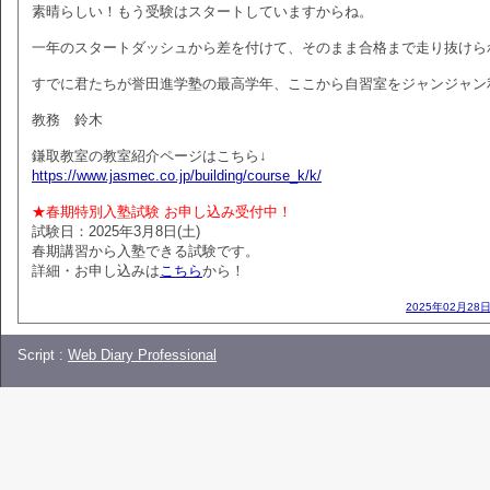
素晴らしい！もう受験はスタートしていますからね。
一年のスタートダッシュから差を付けて、そのまま合格まで走り抜けら
すでに君たちが誉田進学塾の最高学年、ここから自習室をジャンジャン
教務 鈴木
鎌取教室の教室紹介ページはこちら↓
https://www.jasmec.co.jp/building/course_k/k/
★春期特別入塾試験 お申し込み受付中！
試験日：2025年3月8日(土)
春期講習から入塾できる試験です。
詳細・お申し込みは
こちら
から！
2025年02月28日
Script :
Web Diary Professional