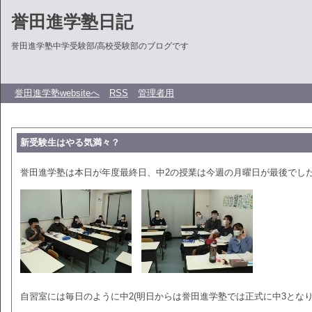
誉田進学塾日記
誉田進学塾中学受験部/高校受験部のブログです
誉田進学塾websiteへ
RSS
管理者用
新受験生はやる気満々？
誉田進学塾は本日が年度最終日、中2の授業は今週の月曜日が最後でし
自習室には毎日のように中2(明日からは誉田進学塾では正式に中3とな