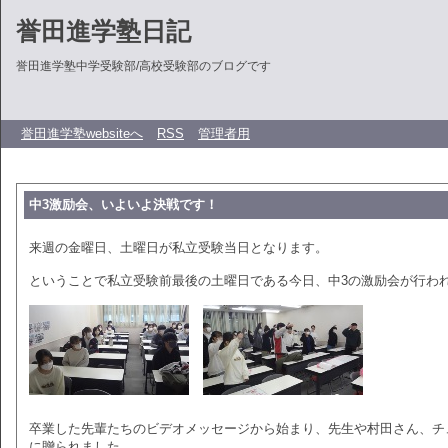
誉田進学塾日記
誉田進学塾中学受験部/高校受験部のブログです
誉田進学塾websiteへ
RSS
管理者用
中3激励会、いよいよ決戦です！
来週の金曜日、土曜日が私立受験当日となります。
ということで私立受験前最後の土曜日である今日、中3の激励会が行わ
卒業した先輩たちのビデオメッセージから始まり、先生や村田さん、チ
に贈られました。