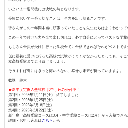
いよいよ一週間後には決戦の時となります。
受験において一番大切なことは、全力を出し切ることです。
皆さんがこの一年間本当に頑張っていたことを先生たちはよくわかって
この一年で付けた力を全て出し切れば、必ず自分にとってベストな学校
もちろん全員が受けに行った学校全てに合格できればそれがベストです
仮に最初に受けに行った高校の試験がうまくかなかったとしても、そこ
立高校受験まで走り続けましょう。
そうすれば春にはきっと悔いのない、幸せな未来が待っていますよ。
教務 鈴木
★新年度定例入塾試験 お申し込み受付中！
第1回：2025年1月11日(土)
終了しました
第2回：2025年1月25日(土)
第3回：2025年2月 8日(土)
第4回：2025年2月22日(土)
新年度（高校受験コースは3月・中学受験コースは2月）から入塾できる
詳細・お申し込みは
こちら
から！