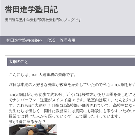
誉田進学塾日記
誉田進学塾中学受験部/高校受験部のブログです
誉田進学塾websiteへ
RSS
管理者用
大網のこと
こんにちは、ism大網事務の齋藤です。
昨日は本納の大好きな先輩が教室を紹介していたので私もism大網を紹
ism大網は駅から徒歩で約10分、近くには桜並木があり四季を楽しむ
でナンバーワン！送迎がスイスイ楽々です。教室内は広く、なんと外に
す。これもism大網だけ！隣には高校部が併設されていて、高校生にな
先生たちは優しく、開けた教務室には質問にも雑談にも来やすいためい
授業では解けた人から座っていくゲームで競ったりしています。
誰が1番に座るかな？