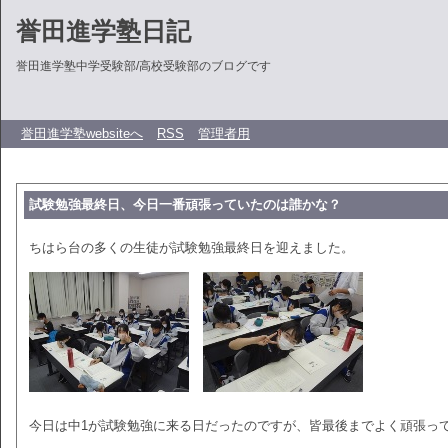
誉田進学塾日記
誉田進学塾中学受験部/高校受験部のブログです
誉田進学塾websiteへ
RSS
管理者用
試験勉強最終日、今日一番頑張っていたのは誰かな？
ちはら台の多くの生徒が試験勉強最終日を迎えました。
今日は中1が試験勉強に来る日だったのですが、皆最後までよく頑張っ