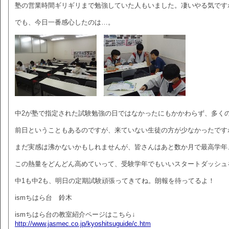
塾の営業時間ギリギリまで勉強していた人もいました。凄いやる気です
でも、今日一番感心したのは…。
中2が塾で指定された試験勉強の日ではなかったにもかかわらず、多く
前日ということもあるのですが、来ていない生徒の方が少なかったです
まだ実感は沸かないかもしれませんが、皆さんはあと数か月で最高学年
この熱量をどんどん高めていって、受験学年でもいいスタートダッシュ
中1も中2も、明日の定期試験頑張ってきてね。朗報を待ってるよ！
ismちはら台 鈴木
ismちはら台の教室紹介ページはこちら↓
http://www.jasmec.co.jp/kyoshitsuguide/c.htm