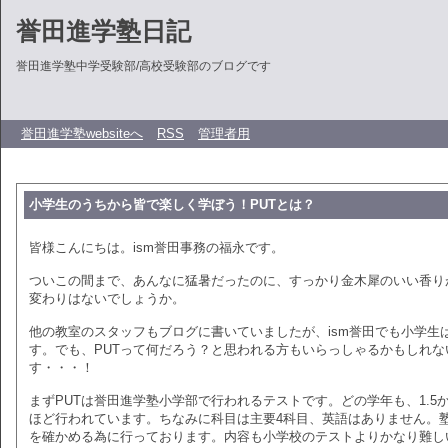
誉田進学塾日記
誉田進学塾中学受験部/高校受験部のブログです
誉田進学塾websiteへ
RSS
管理者用
小学生のうちから皆で楽しく学ぼう！PUTとは？
皆様こんにちは。ism誉田事務の福永です。
ついこの間まで、あんなに猛暑だったのに、すっかり金木犀のいい香り
変わりはないでしょうか。
他の教室のスタッフもブログに書いていましたが、ism誉田でも小学生
す。でも、PUTって何だろう？と思われる方もいらっしゃるかもしれ
す・・・！
まずPUTは誉田進学塾小学部で行われるテストです。どの学年も、1.5
ほど行われています。ちなみに科目は主要4科目、英語はありません。
を確かめる為に行っております。内容も小学校のテストよりかなり難し