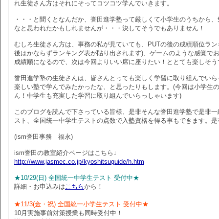
れ生徒さん方はそれにそってコツコツ学んでいきます。
・・・と聞くとなんだか、誉田進学塾って厳しくて小学生のうちから、
なと思われたかもしれませんが・・・決してそうでもありません！
むしろ生徒さん方は、事務の私が見ていても、PUTの後の成績順位ラン
後はかならずランキング表が貼り出されます)、ゲームのような感覚で
成績順になるので、次は今回よりいい席に座りたい！ととても楽しそう
誉田進学塾の生徒さんは、皆さんとっても楽しく学習に取り組んでいら
楽しい塾で学んでみたかったな、と思ったりもします。(今回は小学生の
ん！中学生も充実した学習に取り組んでいらっしゃいます)
このブログを読んで下さっている皆様、是非そんな誉田進学塾で是非一
スト、全国統一中学生テストの点数で入塾資格を得る事もできます。是
(ism誉田事務 福永)
ism誉田の教室紹介ページはこちら↓
http://www.jasmec.co.jp/kyoshitsuguide/h.htm
★10/29(日) 全国統一中学生テスト 受付中★
詳細・お申込みは
こちら
から！
★11/3(金・祝) 全国統一小学生テスト 受付中★
10月実施事前対策授業も同時受付中！