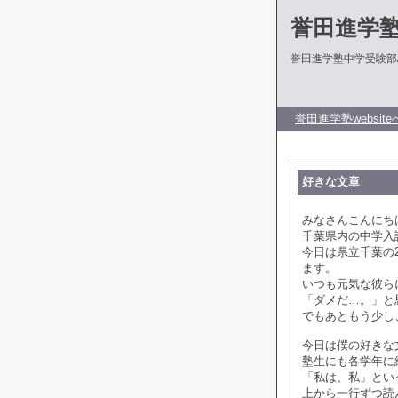
誉田進学
誉田進学塾中学受験部
誉田進学塾website
好きな文章
みなさんこんにち
千葉県内の中学入
今日は県立千葉の
ます。
いつも元気な彼ら
「ダメだ…。」と
でもあともう少し
今日は僕の好きな
塾生にも各学年に
「私は、私」とい
上から一行ずつ読