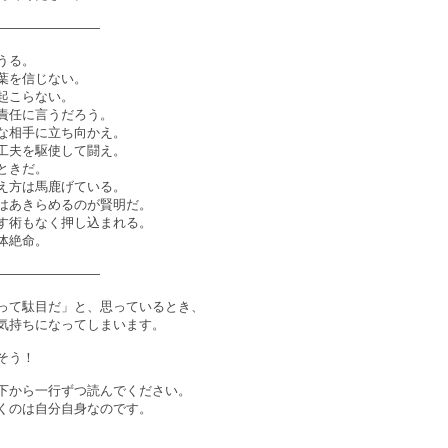
――――――――
うる。
葉を信じない。
起こらない。
責任に言うだろう。
な相手に立ち向かえ。
工夫を駆使して闘え。
ときだ。
え方は馬鹿げている。
はあきらめるのが賢明だ。
す術もなく押し込まれる。
体絶命。
――――――――
って駄目だ」と、思っているとき、
気持ちになってしまいます。
そう！
下から一行ずつ読んでください。
くのは自分自身なのです。