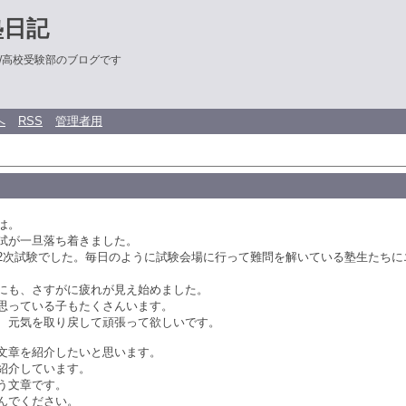
塾日記
/高校受験部のブログです
へ
RSS
管理者用
は。
試が一旦落ち着きました。
2次試験でした。毎日のように試験会場に行って難問を解いている塾生たちに
にも、さすがに疲れが見え始めました。
思っている子もたくさんいます。
、元気を取り戻して頑張って欲しいです。
文章を紹介したいと思います。
紹介しています。
う文章です。
んでください。