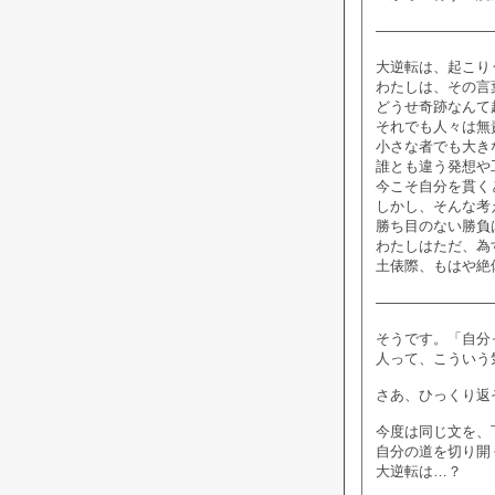
――――――――
大逆転は、起こり
わたしは、その言
どうせ奇跡なんて
それでも人々は無
小さな者でも大き
誰とも違う発想や
今こそ自分を貫く
しかし、そんな考
勝ち目のない勝負
わたしはただ、為
土俵際、もはや絶
――――――――
そうです。「自分
人って、こういう
さあ、ひっくり返
今度は同じ文を、
自分の道を切り開
大逆転は…？