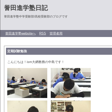
誉田進学塾日記
誉田進学塾中学受験部/高校受験部のブログです
誉田進学塾websiteへ
RSS
管理者用
定期試験勉強
こんにちは！ism大網教務の中島です！