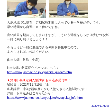
大網地域では現在、定期試験期間に入っている中学校が多いです。
早い時間から自習に来て偉いですね。
良い結果を期待してしまいますが、こういう過程をしっかり積むのも大
一緒に乗り切りましょう！！
今ちょうど一緒に勉強できる仲間を募集中なので、
よろしければご検討ください。
(ism大網 教務 中島)
ism大網の教室紹介ページはこちら↓
http://www.jasmec.co.jp/kyoshitsuguide/o.htm
★第1回 冬期定例入塾試験 お申込み受付中！
試験日：2022年11月19日（土）
冬期講習（小3は新年度）から入塾できる入塾試験です！
詳細・お申込みはこちら👇から！
https://www.jasmec.co.jp/nyuujuku/nyuujuku_info.htm
2022年11月10