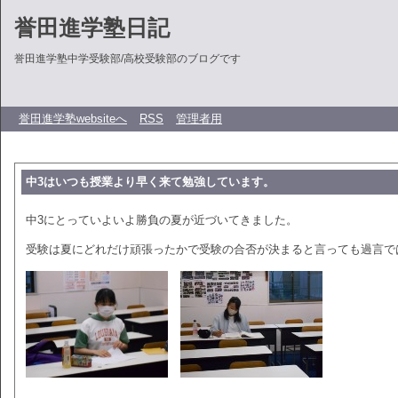
誉田進学塾日記
誉田進学塾中学受験部/高校受験部のブログです
誉田進学塾websiteへ
RSS
管理者用
中3はいつも授業より早く来て勉強しています。
中3にとっていよいよ勝負の夏が近づいてきました。
受験は夏にどれだけ頑張ったかで受験の合否が決まると言っても過言で