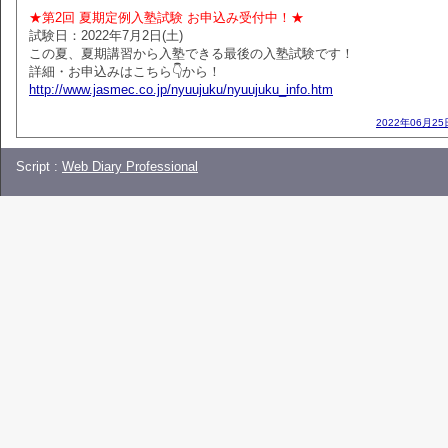
★第2回 夏期定例入塾試験 お申込み受付中！★
試験日：2022年7月2日(土)
この夏、夏期講習から入塾できる最後の入塾試験です！
詳細・お申込みはこちら👇から！
http://www.jasmec.co.jp/nyuujuku/nyuujuku_info.htm
2022年06月25
Script :
Web Diary Professional