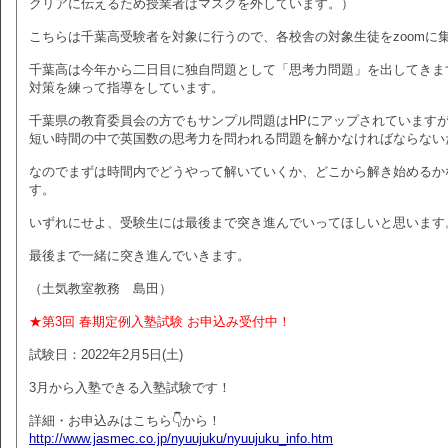
クリアに伝えるため授業者はマスクを外しています。）
こちらは千葉高受験者を対象に行うので、各校舎の対象生徒をzoomに
千葉高は今年から二日目に独自問題として「思考力問題」を出してきま
対策を練って指導をしています。
千葉県の教育委員会の方でもサンプル問題はHPにアップされています
短い時間の中で英国数の思考力を問われる問題を解かなければならない
なのでまずは時間内でどうやって解いていくか、どこから解き始めるか
す。
いずれにせよ、受験生には最後まで突き進んでいってほしいと思います
最後まで一緒に突き進んでいきます。
（土気教室教務 島田）
★第3回 春期定例入塾試験 お申込み受付中！
試験日：2022年2月5日(土)
3月から入塾できる入塾試験です！
詳細・お申込みはこちら👇から！
http://www.jasmec.co.jp/nyuujuku/nyuujuku_info.htm