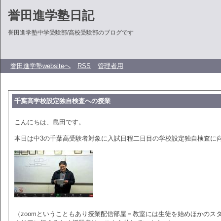
誉田進学塾日記
誉田進学塾中学受験部/高校受験部のブログです
誉田進学塾websiteへ
RSS
管理者用
千葉高学校設定独自検査への授業
こんにちは、島田です。
本日は中3の千葉高受験者対象に入試日程二日目の学校設定独自検査に
（zoomということもあり授業配信部屋＝教室には生徒を始めほかのス