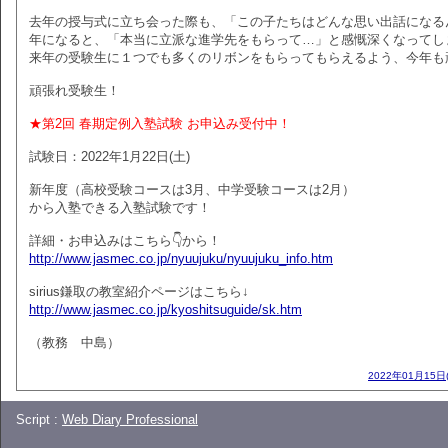
去年の授与式に立ち会った際も、「この子たちはどんな思い出話になる
年になると、「本当に立派な進学先をもらって…」と感慨深くなってし
来年の受験生に１つでも多くのリボンをもらってもらえるよう、今年も
頑張れ受験生！
★第2回 春期定例入塾試験 お申込み受付中！
試験日：2022年1月22日(土)
新年度（高校受験コースは3月、中学受験コースは2月）
から入塾できる入塾試験です！
詳細・お申込みはこちら👇から！
http://www.jasmec.co.jp/nyuujuku/nyuujuku_info.htm
sirius鎌取の教室紹介ページはこちら↓
http://www.jasmec.co.jp/kyoshitsuguide/sk.htm
（教務 中島）
2022年01月15日
Script :
Web Diary Professional