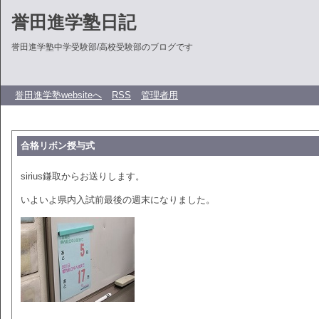
誉田進学塾日記
誉田進学塾中学受験部/高校受験部のブログです
誉田進学塾websiteへ
RSS
管理者用
合格リボン授与式
sirius鎌取からお送りします。
いよいよ県内入試前最後の週末になりました。