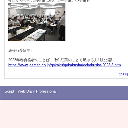
昨日から再開の高校生に続いて中学生、小学生も
頑張れ受験生!
2023年春合格者のことば [秋] 紅葉のごとく燃ゆる力! 版公開!
https://www.jasmec.co.jp/gokaku/gokakusha/gokakusha-2023-3.htm
2023
Script :
Web Diary Professional