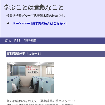
学ぶことは素敵なこと
誉田進学塾グループ代表清水貫のblogです。
⇒
Kan's room [清水貫の紹介はこちらへ]
戻る
RSS
管理者用
夏期講習後半リスタート!
短いお盆休みを終えて、夏期講習の後半スタート!