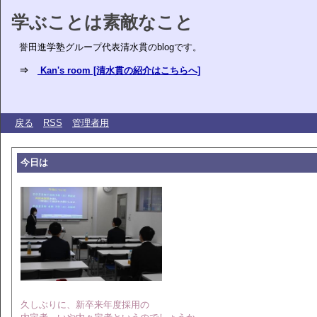
学ぶことは素敵なこと
誉田進学塾グループ代表清水貫のblogです。
⇒
Kan's room [清水貫の紹介はこちらへ]
戻る
RSS
管理者用
今日は
久しぶりに、新卒来年度採用の