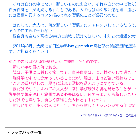
それは自分の中にない、新しいものに出会い、それを自分の中に取り
自分自身を「変え続ける」ことである。人の心は弱く常に楽な道に流さ
には習慣を変えるコツを掴みそれを習慣化ことが必要なのだ。
はたして、大人は、何か新しい「習慣」にチャレンジしているだろう
るものにすら出会わない。
親自身も自らを高める学びに挑戦し続けてほしい。未知との遭遇を大
(2011年3月、大網に誉田進学塾ismとpremium高校部の併設型新教
す。ご期待ください!!)
※この内容は2010/12塾だよりに掲載したものです。
新しい年が目の前である。
親は、子供には厳しく接しても、自分自身は、つい甘やかして過ごし
脳科学ですでに分かっていることだが、脳は、よほど強い気持ちでこ
じことの繰り返しの、易きに流れる選択を選ぶようにできている。
親だけでなく、すべての大人が、常に学び続ける姿を見せることが、
導要領で規定された範囲である必要はない。何でもよいから新しいこと
しだけでも異なる、新しく前進した今日とするために。
新しい年が、多くの人にとって、何かを新しくチャレンジする年にな
2021年12月29日(水)21時17分
この記事
トラックバック一覧