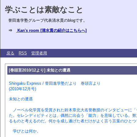
学ぶことは素敵なこと
誉田進学塾グループ代表清水貫のblogです。
⇒
Kan's room [清水貫の紹介はこちらへ]
戻る
RSS
管理者用
[巻頭言2010/12より] 未知との遭遇
Shingaku Express / 誉田進学塾だより 巻頭言より
(2010年12月号)
未知との遭遇
ノーベル化学賞を受賞された鈴木章北大名誉教授のインタビューに「
た。セレンディピティとは、偶然に出会う「能力」を意味している。努
るものと考えるのだ。何かを成し遂げた者だけがよく言う言葉のひとつ
学びとは何か。