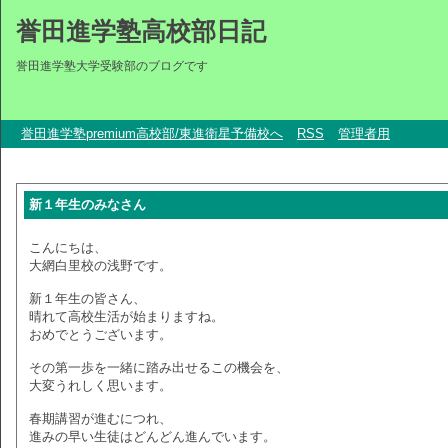
誉田進学塾高校部日記
誉田進学塾大学受験部のブログです
誉田進学塾premium高校部/東進衛星予備校へ
RSS
管理者用
新１年生のみなさん
こんにちは、
大網白里校の浅野です。
新１年生の皆さん、
晴れて高校生活が始まりますね。
おめでとうございます。
その第一歩を一緒に踏み出せるこの機会を、
大変うれしく思います。
春期講習が進むにつれ、
進みの早い生徒はどんどん進んでいます。