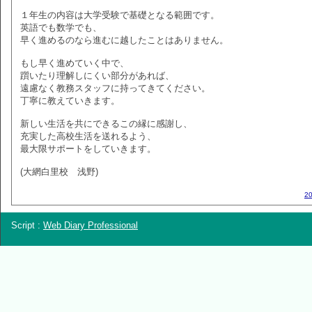
１年生の内容は大学受験で基礎となる範囲です。
英語でも数学でも、
早く進めるのなら進むに越したことはありません。
もし早く進めていく中で、
躓いたり理解しにくい部分があれば、
遠慮なく教務スタッフに持ってきてください。
丁寧に教えていきます。
新しい生活を共にできるこの縁に感謝し、
充実した高校生活を送れるよう、
最大限サポートをしていきます。
(大網白里校 浅野)
2
Script :
Web Diary Professional