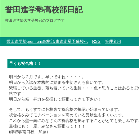
誉田進学塾高校部日記
誉田進学塾大学受験部のブログです
誉田進学塾premium高校部/東進衛星予備校へ
RSS
管理者用
早くも祝合格！！
明日から２月です。早いですね・・・・。
明日から入試が本格的に始まる生徒さんも多いです。
緊張している生徒、落ち着いている生徒・・・色々思うことはあると思
格です！
明日から精一杯力を発揮して頑張ってきて下さい！
そして、もうすでに各校舎で祝合格の掲示が始まっています。
祝合格をみてモチベーションを高めている受験生も多くいます。
これから壁一面にみなさんの祝合格を掲示することがとても楽しみです
最後にもう一度、みなさん頑張って！！！
(鎌取駅南口校 加藤)