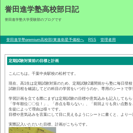
誉田進学塾高校部日記
誉田進学塾大学受験部のブログです
誉田進学塾premium高校部/東進衛星予備校へ
RSS
管理者用
定期試験対策前の目標と計画
こんにちは。千葉中央駅校の松村です。
現在、高1生は定期試験対策のため、定期試験2週間前から塾に毎日登
試験日程を確認してどの科目の学習をいつ行うのか、専用のシートで学
学習計画を立てる際にまずは定期試験の目標や意気込みも記入してもら
「学年順位〇〇位！」、「赤点を取らない」、「前回よりも良い点数を
生徒によって理由は様々です。
目標や意気込みを言葉にして目に見えるようにシートに書くと、より一
実際記入いただいた目標、計画がこちらです。