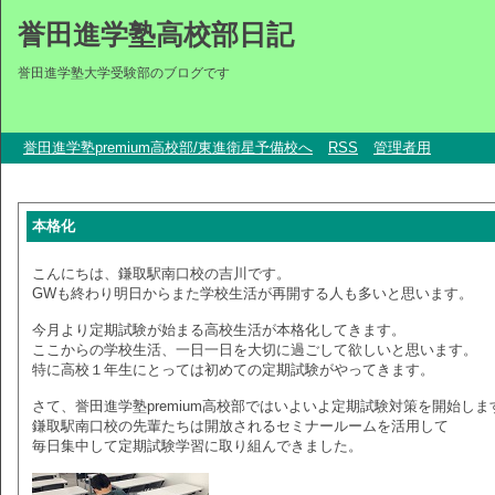
誉田進学塾高校部日記
誉田進学塾大学受験部のブログです
誉田進学塾premium高校部/東進衛星予備校へ
RSS
管理者用
本格化
こんにちは、鎌取駅南口校の吉川です。
GWも終わり明日からまた学校生活が再開する人も多いと思います。
今月より定期試験が始まる高校生活が本格化してきます。
ここからの学校生活、一日一日を大切に過ごして欲しいと思います。
特に高校１年生にとっては初めての定期試験がやってきます。
さて、誉田進学塾premium高校部ではいよいよ定期試験対策を開始しま
鎌取駅南口校の先輩たちは開放されるセミナールームを活用して
毎日集中して定期試験学習に取り組んできました。