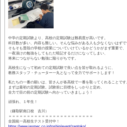
中学の定期試験より、高校の定期試験は難易度が高いです。
科目数が多い、内容も難しい。そんな悩みがある人も少なくないはずで
そもそも普段の学校の授業についていけているかどうかがまず重要で、
一夜漬けの勉強をしてもただ暗記するだけになってしまい、
将来につながらない勉強に陥りがちです。
高校生になって初めての定期試験で良い点を皆が取れるように、
教務スタッフ・チューター一丸となって全力でサポートします！
私たちの一番の願いは、皆さんが各高校で一番を取ってくれることです
まずは最初の定期試験。試験前に目標をしっかりと定め、
全力で目の前の定期試験へ向かっていきましょう！
頑張れ、１年生！
（鎌取駅南口校 吉川）
＝＝＝＝＝＝＝＝＝＝＝＝＝＝＝＝＝＝＝＝＝＝＝
全国統一高校生テスト受付中！
https://www.jasmec.co.jp/toshin/event/zentoko/