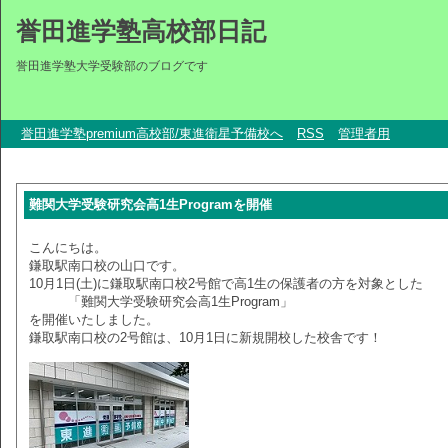
誉田進学塾高校部日記
誉田進学塾大学受験部のブログです
誉田進学塾premium高校部/東進衛星予備校へ
RSS
管理者用
難関大学受験研究会高1生Programを開催
こんにちは。
鎌取駅南口校の山口です。
10月1日(土)に鎌取駅南口校2号館で高1生の保護者の方を対象とした
「難関大学受験研究会高1生Program」
を開催いたしました。
鎌取駅南口校の2号館は、10月1日に新規開校した校舎です！