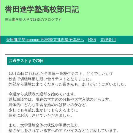
誉田進学塾高校部日記
誉田進学塾大学受験部のブログです
誉田進学塾premium高校部/東進衛星予備校へ
RSS
管理者用
共通テストまで70日
10月25日に行われた全国統一高校生テスト、どうでしたか？
校舎で切磋琢磨し競い合うテストとなりました。
外部から受験に来てくださった皆さんも、ありがとうございました。
今週から成績表の返却を始めています。
返却面談では、現在の学力のの分析や大学入試のとらえ方、
具体的にどんな学習を始めれば良いのかなど、
少しでも今後に生かしてもらえるように
個別にお話しさせていただきました。
また、大学受験全体の状況や準備の仕方、
塾さがしをされている方へのアドバイスなどもお話しています。