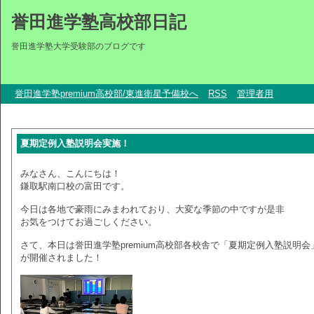
誉田進学塾高校部日記
誉田進学塾大学受験部のブログです
誉田進学塾premium高校部/東進衛星予備校へ
RSS
管理者用
夏期定例入塾説明会実施！
みなさん、こんにちは！
鎌取駅南口校の富田です。
今日は各地で豪雨にみまわれており、大変な季節の中ですが是非
お気をつけてお過ごしください。
さて、本日は誉田進学塾premium高校部各校舎で「夏期定例入塾説明会
が開催されました！