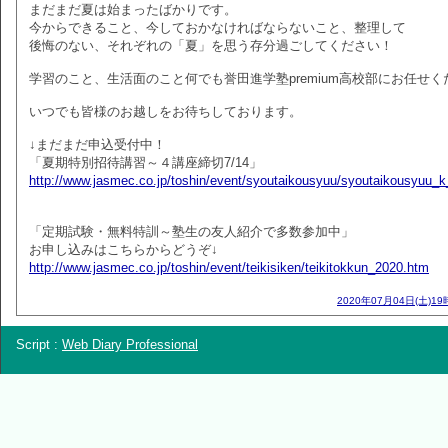
まだまだ夏は始まったばかりです。
今からできること、今しておかなければならないこと、整理して
後悔のない、それぞれの「夏」を思う存分過ごしてください！
学習のこと、生活面のこと何でも誉田進学塾premium高校部にお任せく
いつでも皆様のお越しをお待ちしております。
↓まだまだ申込受付中！
「夏期特別招待講習～４講座締切7/14」
http://www.jasmec.co.jp/toshin/event/syoutaikousyuu/syoutaikousyuu_
「定期試験・無料特訓～塾生の友人紹介で多数参加中」
お申し込みはこちらからどうぞ↓
http://www.jasmec.co.jp/toshin/event/teikisiken/teikitokkun_2020.htm
2020年07月04日(土)19
Script :
Web Diary Professional