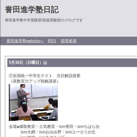
誉田進学塾日記
誉田進学塾中学受験部/高校受験部のブログです
誉田進学塾websiteへ
RSS
管理者用
5月30日（日曜日）は
①全国統一中学生テスト 当日解説授業
（英数実力アップ戦略講座）
会場●鎌取教室・土気教室・ism誉田・ismちはら台
ism大網・ismおゆみ野・ismユーカリが丘