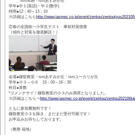
ism本納・ismあすみが丘
学年●中１(英語)・中２(数学)
時間●12：40～13：10
※詳細はこちら
http://www.jasmec.co.jp/event/zentou/zentoutyuu202105
②春の全国統一小学生テスト 事前対策授業
（傾向と対策を徹底解説！）
会場●鎌取教室・ismあすみが丘・ismユーカリが丘
学年●小３～小６ 15：00～16：30
科目●算数
*ゴメンナサイ！鎌取教室の小３のみ満席となりました。
※詳細はこちら⇒
http://www.jasmec.co.jp/event/zentou/zentou202106ta
ともに参加費無料です！
鎌取教室小３を除き、まだまだ受付可能です！
お申込みお待ちしております。
（教務 福地）