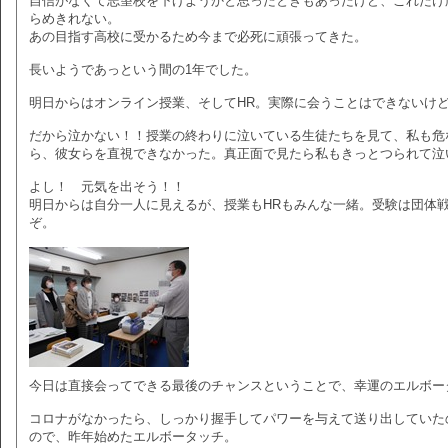
自信がなくて志望校を下げようかと思ったときもあったけど、これだけ
らめきれない。
あの目指す高校に受かるため今まで必死に頑張ってきた。
長いようであっという間の1年でした。
明日からはオンライン授業、そしてHR。実際に会うことはできないけど
だから泣かない！！授業の終わりに泣いている生徒たちを見て、私も危
ら、彼女らを直視できなかった。真正面で見たら私もきっとつられて泣
よし！ 元気を出そう！！
明日からは自分一人に見えるが、授業もHRもみんな一緒。受験は団体
ぞ。
今日は直接会ってできる最後のチャンスということで、幸運のエルボー
コロナがなかったら、しっかり握手してパワーを与えて送り出していた
ので、昨年始めたエルボータッチ。