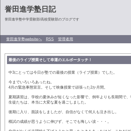
誉田進学塾日記
誉田進学塾中学受験部/高校受験部のブログです
誉田進学塾websiteへ
RSS
管理者用
最後のライブ授業そして幸運のエルボータッチ！
中3にとっては今日が塾での最後の授業（ライブ授業）でした。
今までいろいろあったね。
4月の緊急事態宣言。そして映像授業で頑張った2か月間。
夏期講習は、学校の夏休みが短くなった影響で、例年よりも長期間で、
生徒たちは、本当に大変な夏を過ごしました。
後期に入り、面談をしましたが、自信がなくて何人も泣き出し。
模試の成績が思うように伸びず、そこでも悔しい涙・・・。