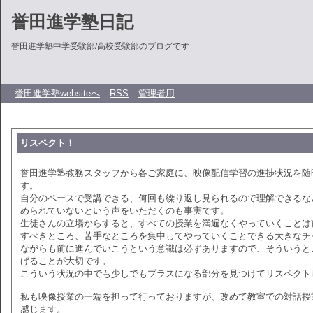
誉田進学塾日記
誉田進学塾中学受験部/高校受験部のブログです
誉田進学塾websiteへ
RSS
管理者用
リスペクト！
誉田進学塾教務スタッフから各ご家庭に、映像配信学習の進捗状況を随
す。
自分のペースで受講できる、何回も繰り返し見られるので理解できるな
められていないという声をいただくのも事実です。
生徒さんの立場からすると、すべての授業を満遍なくやっていくことは
すべきところ、苦手なところを集中してやっていくことできる大きなチ
ながらも前に進んでいこうという意識は必ずありますので、そういうと
げることが大切です。
こういう状況の中でも少しでもプラスになる部分を見つけてリスペクト
私も映像授業の一端を担って行っておりますが、改めて教室での対話授
感じます。