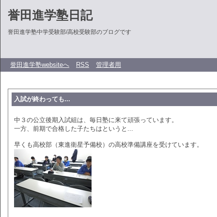
誉田進学塾日記
誉田進学塾中学受験部/高校受験部のブログです
誉田進学塾websiteへ
RSS
管理者用
入試が終わっても...
中３の公立後期入試組は、毎日塾に来て頑張っています。
一方、前期で合格した子たちはというと...
早くも高校部（東進衛星予備校）の高校準備講座を受けています。