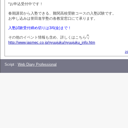
*お申込受付中です！
春期講習から入塾できる、難関高校受験コースの入塾試験です。
お申し込みは誉田進学塾の各教室窓口にて承ります。
入塾試験受付締め切りは3/6(金)まで！
その他のイベント情報も含め、詳しくはこちら👇
http://www.jasmec.co.jp/nyuujuku/nyuujuku_info.htm
2
Script :
Web Diary Professional