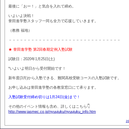
最後に「おー！」と気合を入れて締め。
いよいよ決戦！
誉田進学塾スタッフ一同も全力で応援していきます。
（教務 福地）
－－－－－－－－－－－－－－－－－－－－－－－－－－－－－－
★ 誉田進学塾 第2回春期定例入塾試験
試験日：2020年1月25日(土)
*いよいよ明日から受付開始です！
新年度(3月)から入塾できる、難関高校受験コースの入塾試験です。
お申し込みは誉田進学塾の各教室窓口にて承ります。
入塾試験受付締め切りは1月24日(金)まで！
その他のイベント情報も含め、詳しくはこちら👇
http://www.jasmec.co.jp/nyuujuku/nyuujuku_info.htm
2