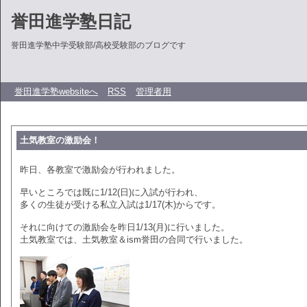
誉田進学塾日記
誉田進学塾中学受験部/高校受験部のブログです
誉田進学塾websiteへ
RSS
管理者用
土気教室の激励会！
昨日、各教室で激励会が行われました。
早いところでは既に1/12(日)に入試が行われ、
多くの生徒が受ける私立入試は1/17(木)からです。
それに向けての激励会を昨日1/13(月)に行いました。
土気教室では、土気教室＆ism誉田の合同で行いました。